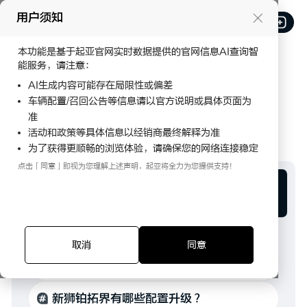
用户须知
本功能是基于起亚官网实时数据提供的官网信息AI查询智
能服务，请注意：
AI生成内容可能存在局限性或偏差
车辆配置/召回公告等信息请以官方说明或具体页面为
准
活动和政策等具体信息以经销商最终解释为准
H i， 我是您的AI助手起亚
为了获得更顺畅的浏览体验，请确保您的网络连接稳定
点击「同意」即视为您理解上述声明，起亚将全力为您提供支持！
随时为您解答各类问题。无论是购车指南还是品牌资讯，起
亚都能快速为您提供帮助。
点击下方高频问题快速提问，或直接输入需求，起亚即刻为您服务!
取消
同意
新赛图斯有哪些升级？
新狮铂拓界有哪些配置升级？