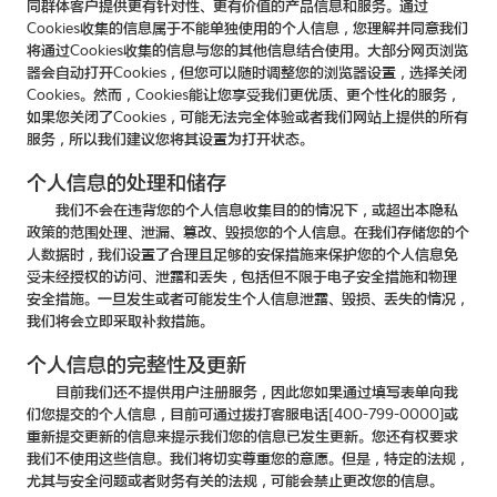
同群体客户提供更有针对性、更有价值的产品信息和服务。通过
Cookies收集的信息属于不能单独使用的个人信息，您理解并同意我们
将通过Cookies收集的信息与您的其他信息结合使用。大部分网页浏览
器会自动打开Cookies，但您可以随时调整您的浏览器设置，选择关闭
Cookies。然而，Cookies能让您享受我们更优质、更个性化的服务，
如果您关闭了Cookies，可能无法完全体验或者我们网站上提供的所有
服务，所以我们建议您将其设置为打开状态。
个人信息的处理和储存
我们不会在违背您的个人信息收集目的的情况下，或超出本隐私
政策的范围处理、泄漏、篡改、毁损您的个人信息。在我们存储您的个
人数据时，我们设置了合理且足够的安保措施来保护您的个人信息免
受未经授权的访问、泄露和丢失，包括但不限于电子安全措施和物理
安全措施。一旦发生或者可能发生个人信息泄露、毁损、丢失的情况，
我们将会立即采取补救措施。
个人信息的完整性及更新
目前我们还不提供用户注册服务，因此您如果通过填写表单向我
们您提交的个人信息，目前可通过拨打客服电话[400-799-0000]或
重新提交更新的信息来提示我们您的信息已发生更新。您还有权要求
我们不使用这些信息。我们将切实尊重您的意愿。但是，特定的法规，
尤其与安全问题或者财务有关的法规，可能会禁止更改您的信息。