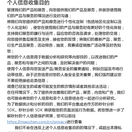
个人信息收集目的
管理我们的产品和服务，向您提供我们的产品及服务，并就您使用我
们的产品与服务的情况进行及时沟通；
将我们向您提供的产品和服务进行个性化定制（包括地区化定制以及
个人化定制），使您在使用我们的产品与服务时有更好的个性化体验；
支持我们服务的履行与运作，回应您的咨询及请求，处理您的交易；
向您提供售后服务及支持，接收您的反馈；将我们的最新产品，服务，
衍生产品及服务，活动预告，抽奖，竞赛或促销推广活动等及时告知
您；
将您的个人信息用于数据分析和研究等内部目的，以改进我们的产
品，服务和与客户之间的沟通，及时解决客户的问题；
使用个人信息向您发送产品/服务安全的重要通知，例如召回及市场行
动等信息。由于这些信息对您的人身安全至关重要，我们强烈建议您
不要拒绝接收此类信息；
调查已经发生的或者可能发生的欺诈情形或者其他非法活动；
在任何情况下，为了提供并完善我们的产品，服务，内容和广告，我们
也可能会将您的个人信息和非个人信息结合在一起进行分析研究。
为了数据统计和分析的目的，我们的平台集成合作方的秒针分析
SDK。秒针分析 SDK 将获取您的页面浏览行为数据。若您想进一步了
解秒针的个人信息保护政策，您可以前往
https://miaozhen.com/cn/privacy
进行查看
我们不会在违反上述个人信息收集目的的情况下，或超出本隐私