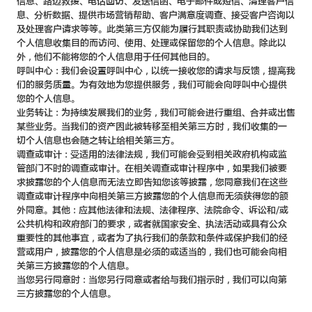
信息、路边救援、电话回访、发送信函、电子邮件或短信、清理客户信
息、分析数据、提供市场营销帮助、客户满意度调查、接受客户咨询以
及处理客户请求等等。此类第三方仅能为履行其职责或协助我们达到
个人信息收集目的而访问、使用、处理或保留您的个人信息。除此以
外，他们不能将您的个人信息用于任何其他目的。
呼叫中心：我们会设置呼叫中心，以统一接收您的请求与反馈，提高我
们的服务质量。为有效地为您提供服务，我们可能会向呼叫中心提供
您的个人信息。
业务转让：为持续发展我们的业务，我们可能会进行重组、合并或出售
某些业务。当我们的资产因此被转移至相关第三方时，我们收集的一
切个人信息也会随之转让给相关第三方。
调查或审计：受适用的法律法规，我们可能会受到相关政府机构或监
管部门不时的调查或审计。在相关调查或审计程序中，如果我们被要
求披露您的个人信息而无法立即告知您该等披露，您同意我们在这些
调查或审计程序中向相关第三方披露您的个人信息而无须获得您的额
外同意。其他：应其他法律和法规、法律程序、法院命令、诉讼和/或
公共机构和政府部门的要求，或者就国家安全、执法活动或具有公众
重要性的其他事宜，或者为了执行我们的条款和条件或保护我们的经
营或用户，披露您的个人信息是必须的或适当的，我们也可能会向相
关第三方披露您的个人信息。
当您另行同意时：当您另行同意或者给与我们指示时，我们可以向第
三方披露您的个人信息。