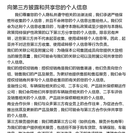
向第三方披露和共享您的个人信息
我们尊重您的个人隐私并遵守相关的法律法规，我们承诺严格保
密所收集的个人信息，并且不会将您的个人信息出售给他人。我们仅
会为达到个人信息收集目的，与遵守本隐私政策或至少提供与本隐私
政策同样保护性政策的以下第三方分享您的个人信息。除非另有声
明，这些第三方并不代表起亚收集、使用或转移个人信息等。因此，起
亚并不对这些第三方收集、使用或转移个人信息等行为负责。
我们的关联公司及附属公司：为确保本公司集团成员向您提供大致相
当的服务质量，我们可能会与我们的关联公司以及附属公司共享您的
个人信息。
我们的授权经销商：授权经销商是我们的销售渠道，他们负责向您介
绍、销售我们的产品及服务。为更好地提供售前和售后服务，我们会与
授权经销商共享与个人信息收集目的有关的您的个人信息。
金融性公司、车辆保险相关的公司、二手车公司、产品延长保修期运作
公司：我们会同他们共享您的车辆融资相关的个人信息、二手车评估
及销售相关的个人信息、产品延长保修期相关的个人信息。
商业合作伙伴：我们与众多第三方有业务上的合作往来，为促进合作、
推出优质及更新的产品及服务，我们可能会与第三方合作伙伴共享您
的个人信息。
第三方服务提供者：我们聘请第三方公司（如供应商、服务外包商等）
为我们的客户提供相关服务，包括但不限于购车贷款、车辆保险、车载