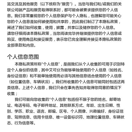
览交流及其他服务（以下统称为“服务”）。当您与我们和/或我们的关
联公司就产品和服务取得联系时，都可能会被要求提供您的个人信
息。我们非常重视您的个人信息保护与个人隐私，也理解您可能关心
您的个人信息是如何被使用和共享的，因此我们制订了本隐私政策，
阐述了我们如何收集，使用，披露，共享以及储存您的个人信息。
请您仔细阅读本隐私政策，当您阅读完毕并继续提供您的个人信息或
购买、使用商品和接受服务，表示您已完全理解并接受本隐私政策的
全部条款和内容。
个人信息范围
本隐私政策所称“个人信息”，是指我们从个人收集的可用于识别特
定个人身份的信息，其中又可分为能够单独使用的个人信息（如姓名、
身份证信息）和不能单独使用而必须与其他信息结合使用的个人信息
（如位置信息、车辆状况）。我们所收集的个人信息可能同时包括这两
类信息。上述个人信息，我们只会在事先告知并取得您同意的情况下
收集；
我们可能向您收集的“个人信息”包括但不限于您的姓名、邮寄地
址、电话号码、电子邮件地址、其他联系方式、年龄、出生日期、性
别、学历、职业、语言、邮编、区号、个人图像、兴趣偏好、身份证信
息、驾照信息、信用卡信息、唯一设备标识符、地理位置信息、车辆状
态、行为信息等。